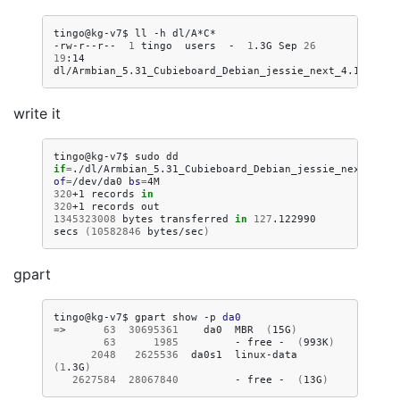
tingo@kg-v7$
ll
-h
dl/A*C*

-rw-r--r--
1
tingo
users
-
1
.3G
Sep
26
19
:14
write it
tingo@kg-v7$
sudo
dd
if
=
./dl/Armbian_5.31_Cubieboard_Debian_jessie_next_4.11
of
=
/dev/da0
bs
=
320
+1
records
in
320
+1
records
1345323008
bytes
transferred
in
127
.122990
secs
(
10582846
bytes/sec
)
gpart
tingo@kg-v7$
gpart
show
-p
da0
=
>
63
30695361
da0
MBR
(
15G
)
63
1985
-
free
-
(
993K
)
2048
2625536
da0s1
linux-data
(
1
.3G
)
2627584
28067840
-
free
-
(
13G
)