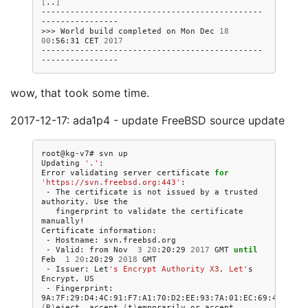
[
..
]
----------------------------------------------
----------------

>>>
World
build
completed
on
Mon
Dec
18
00
:56:31
CET
2017
----------------------------------------------
wow, that took some time.
2017-12-17: ada1p4 - update FreeBSD source update
root@kg-v7#
svn
up

Updating
'.'
:

Error
validating
server
certificate
for
'https://svn.freebsd.org:443'
-
The
certificate
is
not
issued
by
a
trusted
authority.
Use
fingerprint
to
validate
the
certificate
manually!

Certificate
-
Hostname:
-
Valid:
from
Nov
3
20
:20:29
2017
GMT
until
Feb
1
20
:20:29
2018
-
Issuer:
Let
's Encrypt Authority X3, Let'
s
Encrypt,
-
Fingerprint:
(
R
)
eject,
accept
(
t
)
emporarily
or
accept