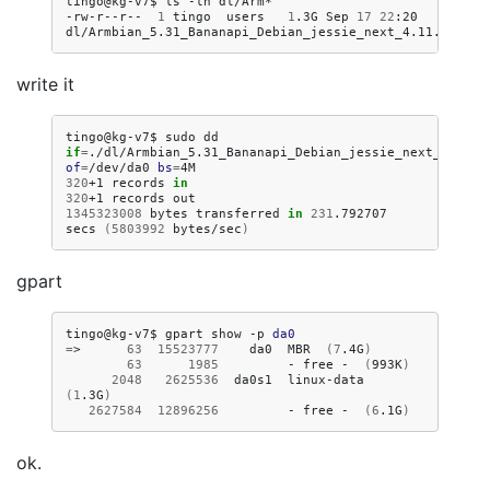
tingo@kg-v7$
ls
-lh
dl/Arm*

-rw-r--r--
1
tingo
users
1
.3G
Sep
17
22
:20
write it
tingo@kg-v7$
sudo
dd
if
=
./dl/Armbian_5.31_Bananapi_Debian_jessie_next_4.11.5
of
=
/dev/da0
bs
=
320
+1
records
in
320
+1
records
1345323008
bytes
transferred
in
231
.792707
secs
(
5803992
bytes/sec
)
gpart
tingo@kg-v7$
gpart
show
-p
da0
=
>
63
15523777
da0
MBR
(
7
.4G
)
63
1985
-
free
-
(
993K
)
2048
2625536
da0s1
linux-data
(
1
.3G
)
2627584
12896256
-
free
-
(
6
.1G
)
ok.