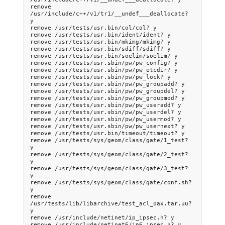
remove
/usr/include/c++/v1/tr1/__undef___deallocate?
y

remove
/usr/tests/usr.bin/col/col?
y

remove
/usr/tests/usr.bin/ident/ident?
y

remove
/usr/tests/usr.bin/mkimg/mkimg?
y

remove
/usr/tests/usr.bin/sdiff/sdiff?
y

remove
/usr/tests/usr.bin/soelim/soelim?
y

remove
/usr/tests/usr.sbin/pw/pw_config?
y

remove
/usr/tests/usr.sbin/pw/pw_etcdir?
y

remove
/usr/tests/usr.sbin/pw/pw_lock?
y

remove
/usr/tests/usr.sbin/pw/pw_groupadd?
y

remove
/usr/tests/usr.sbin/pw/pw_groupdel?
y

remove
/usr/tests/usr.sbin/pw/pw_groupmod?
y

remove
/usr/tests/usr.sbin/pw/pw_useradd?
y

remove
/usr/tests/usr.sbin/pw/pw_userdel?
y

remove
/usr/tests/usr.sbin/pw/pw_usermod?
y

remove
/usr/tests/usr.sbin/pw/pw_usernext?
y

remove
/usr/tests/usr.bin/timeout/timeout?
y

remove
/usr/tests/sys/geom/class/gate/1_test?
y

remove
/usr/tests/sys/geom/class/gate/2_test?
y

remove
/usr/tests/sys/geom/class/gate/3_test?
y

remove
/usr/tests/sys/geom/class/gate/conf.sh?
y

remove
/usr/tests/lib/libarchive/test_acl_pax.tar.uu?
y

remove
/usr/include/netinet/ip_ipsec.h?
y

remove
/usr/include/netinet6/ip6_ipsec.h?
y
