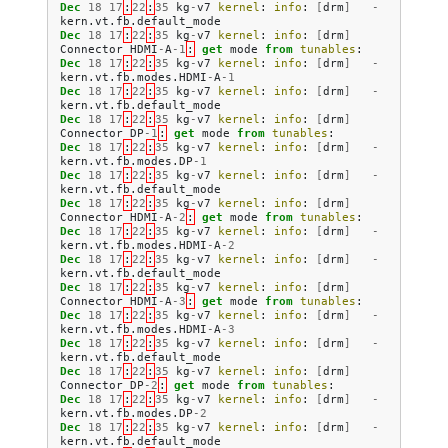
Dec
18
17
:
22
:
35
kg
-
v7
kernel
:
info
:
[
drm
]
-
kern
.
vt
.
fb
.
default_mode
Dec
18
17
:
22
:
35
kg
-
v7
kernel
:
info
:
[
drm
]
Connector
HDMI
-
A
-
1
:
get
mode
from
tunables
:
Dec
18
17
:
22
:
35
kg
-
v7
kernel
:
info
:
[
drm
]
-
kern
.
vt
.
fb
.
modes
.
HDMI
-
A
-
1
Dec
18
17
:
22
:
35
kg
-
v7
kernel
:
info
:
[
drm
]
-
kern
.
vt
.
fb
.
default_mode
Dec
18
17
:
22
:
35
kg
-
v7
kernel
:
info
:
[
drm
]
Connector
DP
-
1
:
get
mode
from
tunables
:
Dec
18
17
:
22
:
35
kg
-
v7
kernel
:
info
:
[
drm
]
-
kern
.
vt
.
fb
.
modes
.
DP
-
1
Dec
18
17
:
22
:
35
kg
-
v7
kernel
:
info
:
[
drm
]
-
kern
.
vt
.
fb
.
default_mode
Dec
18
17
:
22
:
35
kg
-
v7
kernel
:
info
:
[
drm
]
Connector
HDMI
-
A
-
2
:
get
mode
from
tunables
:
Dec
18
17
:
22
:
35
kg
-
v7
kernel
:
info
:
[
drm
]
-
kern
.
vt
.
fb
.
modes
.
HDMI
-
A
-
2
Dec
18
17
:
22
:
35
kg
-
v7
kernel
:
info
:
[
drm
]
-
kern
.
vt
.
fb
.
default_mode
Dec
18
17
:
22
:
35
kg
-
v7
kernel
:
info
:
[
drm
]
Connector
HDMI
-
A
-
3
:
get
mode
from
tunables
:
Dec
18
17
:
22
:
35
kg
-
v7
kernel
:
info
:
[
drm
]
-
kern
.
vt
.
fb
.
modes
.
HDMI
-
A
-
3
Dec
18
17
:
22
:
35
kg
-
v7
kernel
:
info
:
[
drm
]
-
kern
.
vt
.
fb
.
default_mode
Dec
18
17
:
22
:
35
kg
-
v7
kernel
:
info
:
[
drm
]
Connector
DP
-
2
:
get
mode
from
tunables
:
Dec
18
17
:
22
:
35
kg
-
v7
kernel
:
info
:
[
drm
]
-
kern
.
vt
.
fb
.
modes
.
DP
-
2
Dec
18
17
:
22
:
35
kg
-
v7
kernel
:
info
:
[
drm
]
-
kern
.
vt
.
fb
.
default_mode