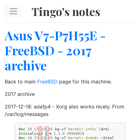
Skip to main content
Tingo's notes
Asus V7-P7H55E -
FreeBSD - 2017
archive
Back to main
FreeBSD
page for this machine.
2017 archive
2017-12-18: ada1p4 - Xorg also works nicely. From
/var/log/messages
Dec
18
17
:
22
:
35
kg
-
v7
kernel
:
info
:
[
drm
]
Initialized
drm
1.1.0
20060810
Dec
18
17
:
22
:
35
kg
-
v7
kernel
:
drmn0
:
<
Intel