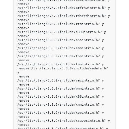
remove
/usr/lib/clang/3.8.0/include/prfchwintrin.h?
y

remove
/usr/lib/clang/3.8.0/include/rdseedintrin.h?
y

remove
/usr/lib/clang/3.8.0/include/rtmintrin.h?
y

remove
/usr/lib/clang/3.8.0/include/s390intrin.h?
y

remove
/usr/lib/clang/3.8.0/include/shaintrin.h?
y

remove
/usr/lib/clang/3.8.0/include/smmintrin.h?
y

remove
/usr/lib/clang/3.8.0/include/tbmintrin.h?
y

remove
/usr/lib/clang/3.8.0/include/tmmintrin.h?
y

remove
/usr/lib/clang/3.8.0/include/vadefs.h?
y

remove
/usr/lib/clang/3.8.0/include/vecintrin.h?
y

remove
/usr/lib/clang/3.8.0/include/wmmintrin.h?
y

remove
/usr/lib/clang/3.8.0/include/x86intrin.h?
y

remove
/usr/lib/clang/3.8.0/include/xmmintrin.h?
y

remove
/usr/lib/clang/3.8.0/include/xopintrin.h?
y

remove
/usr/lib/clang/3.8.0/include/xsavecintrin.h?
y

remove
/usr/lib/clang/3.8.0/include/xsaveintrin.h?
y
