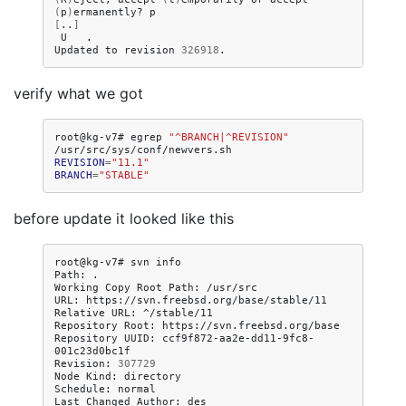
(
p
)
ermanently?
[
..
]
U
.

Updated
to
revision
326918
verify what we got
root@kg-v7#
egrep
"^BRANCH|^REVISION"
REVISION
=
"11.1"
BRANCH
=
"STABLE"
before update it looked like this
root@kg-v7#
svn
info

Path:
.

Working
Copy
Root
Path:
/usr/src

URL:
https://svn.freebsd.org/base/stable/11

Relative
URL:
^/stable/11

Repository
Root:
https://svn.freebsd.org/base

Repository
UUID:
ccf9f872-aa2e-dd11-9fc8-
001c23d0bc1f

Revision:
307729
Node
Kind:
directory

Schedule:
normal

Last
Changed
Author:
des
