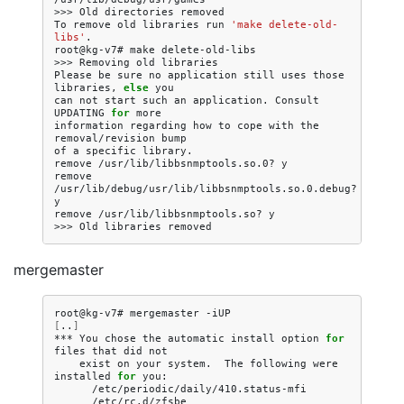
>>>
Old
directories
removed

To
remove
old
libraries
run
'make delete-old-
libs'
.

root@kg-v7#
make
delete-old-libs

>>>
Removing
old
libraries

Please
be
sure
no
application
still
uses
those
libraries,
else
you

can
not
start
such
an
application.
Consult
UPDATING
for
more

information
regarding
how
to
cope
with
the
removal/revision
bump

of
a
specific
library.

remove
/usr/lib/libbsnmptools.so.0?
y

remove
/usr/lib/debug/usr/lib/libbsnmptools.so.0.debug?
y

remove
/usr/lib/libbsnmptools.so?
y

>>>
Old
libraries
mergemaster
root@kg-v7#
mergemaster
[
..
]
***
You
chose
the
automatic
install
option
for
files
that
did
exist
on
your
system.
The
following
were
installed
for
/etc/rc.d/zfsbe
