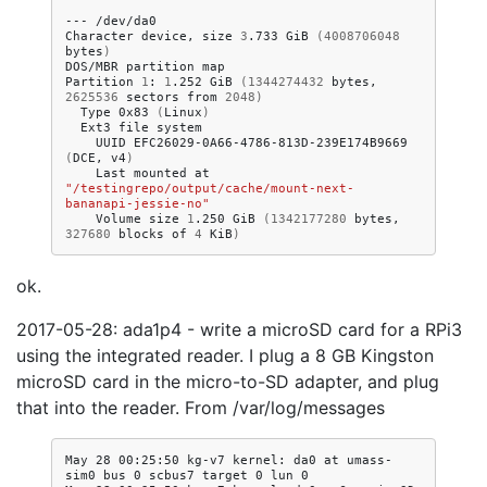
---
/dev/da0

Character
device,
size
3
.733
GiB
(
4008706048
bytes
)
DOS/MBR
partition
map

Partition
1
:
1
.252
GiB
(
1344274432
bytes,
2625536
sectors
from
2048
)
Type
0x83
(
Linux
)
Ext3
file
UUID
EFC26029-0A66-4786-813D-239E174B9669
(
DCE,
v4
)
Last
mounted
at
"/testingrepo/output/cache/mount-next-
bananapi-jessie-no"
Volume
size
1
.250
GiB
(
1342177280
bytes,
327680
blocks
of
4
KiB
)
ok.
2017-05-28: ada1p4 - write a microSD card for a RPi3
using the integrated reader. I plug a 8 GB Kingston
microSD card in the micro-to-SD adapter, and plug
that into the reader. From /var/log/messages
May 28 00:25:50 kg-v7 kernel: da0 at umass-
sim0 bus 0 scbus7 target 0 lun 0
