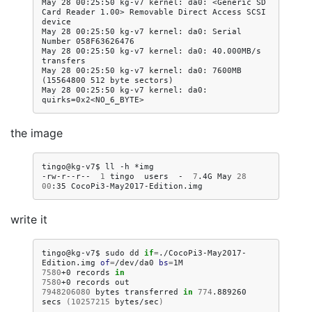
May 28 00:25:50 kg-v7 kernel: da0: <Generic SD 
Card Reader 1.00> Removable Direct Access SCSI 
device

May 28 00:25:50 kg-v7 kernel: da0: Serial 
Number 058F63626476

May 28 00:25:50 kg-v7 kernel: da0: 40.000MB/s 
transfers

May 28 00:25:50 kg-v7 kernel: da0: 7600MB 
(15564800 512 byte sectors)

May 28 00:25:50 kg-v7 kernel: da0: 
the image
tingo@kg-v7$
ll
-h
*img

-rw-r--r--
1
tingo
users
-
7
.4G
May
28
00
:35
write it
tingo@kg-v7$
sudo
dd
if
=
./CocoPi3-May2017-
Edition.img
of
=
/dev/da0
bs
=
7580
+0
records
in
7580
+0
records
7948206080
bytes
transferred
in
774
.889260
secs
(
10257215
bytes/sec
)