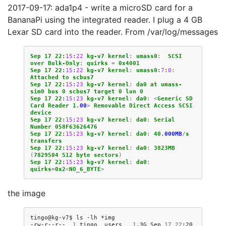
2017-09-17: ada1p4 - write a microSD card for a
BananaPi using the integrated reader. I plug a 4 GB
Lexar SD card into the reader. From /var/log/messages
Sep
17
22
:
15
:
22
kg-v7
kernel
:
umass0
:
SCSI
over
Bulk-Only
;
quirks
=
0x4001
Sep
17
22
:
15
:
22
kg-v7
kernel
:
umass0
:
7
:
0
:
Attached
to
scbus7
Sep
17
22
:
15
:
23
kg-v7
kernel
:
da0
at
umass-
sim0
bus
0
scbus7
target
0
lun
0
Sep
17
22
:
15
:
23
kg-v7
kernel
:
da0
:
<
Generic
SD
Card
Reader
1
.
00
>
Removable
Direct
Access
SCSI
device
Sep
17
22
:
15
:
23
kg-v7
kernel
:
da0
:
Serial
Number
058F63626476
Sep
17
22
:
15
:
23
kg-v7
kernel
:
da0
:
40
.
000MB
/
s
transfers
Sep
17
22
:
15
:
23
kg-v7
kernel
:
da0
:
3823MB
(
7829504
512
byte
sectors
)
Sep
17
22
:
15
:
23
kg-v7
kernel
:
da0
:
quirks
=
0x2
<
NO_6_BYTE
>
the image
tingo@kg-v7$
ls
-lh
*img

-rw-r--r--
1
tingo
users
1
.3G
Sep
17
22
:20