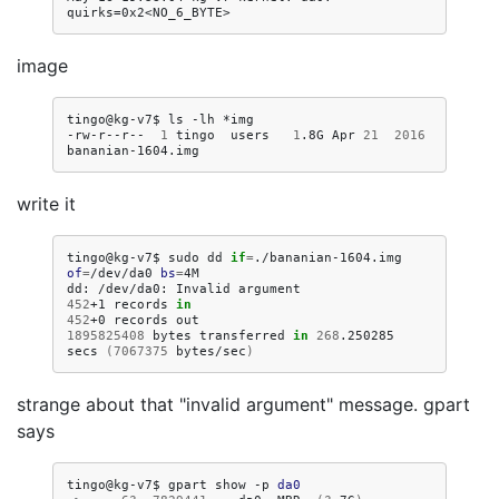
image
tingo@kg-v7$
ls
-lh
*img

-rw-r--r--
1
tingo
users
1
.8G
Apr
21
2016
write it
tingo@kg-v7$
sudo
dd
if
=
./bananian-1604.img
of
=
/dev/da0
bs
=
4M

dd:
/dev/da0:
Invalid
452
+1
records
in
452
+0
records
1895825408
bytes
transferred
in
268
.250285
secs
(
7067375
bytes/sec
)
strange about that "invalid argument" message. gpart
says
tingo@kg-v7$
gpart
show
-p
da0