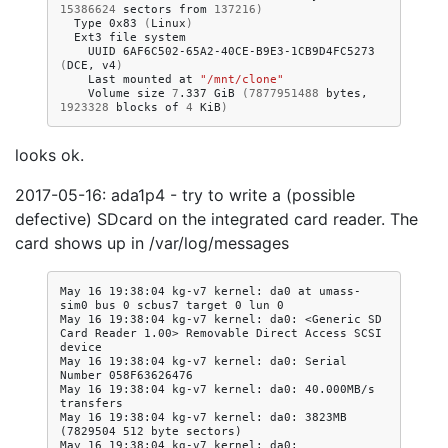
15386624
sectors
from
137216
)
Type
0x83
(
Linux
)
Ext3
file
UUID
6AF6C502-65A2-40CE-B9E3-1CB9D4FC5273
(
DCE,
v4
)
Last
mounted
at
"/mnt/clone"
Volume
size
7
.337
GiB
(
7877951488
bytes,
1923328
blocks
of
4
KiB
)
looks ok.
2017-05-16: ada1p4 - try to write a (possible
defective) SDcard on the integrated card reader. The
card shows up in /var/log/messages
May 16 19:38:04 kg-v7 kernel: da0 at umass-
sim0 bus 0 scbus7 target 0 lun 0

May 16 19:38:04 kg-v7 kernel: da0: <Generic SD 
Card Reader 1.00> Removable Direct Access SCSI 
device

May 16 19:38:04 kg-v7 kernel: da0: Serial 
Number 058F63626476

May 16 19:38:04 kg-v7 kernel: da0: 40.000MB/s 
transfers

May 16 19:38:04 kg-v7 kernel: da0: 3823MB 
(7829504 512 byte sectors)

May 16 19:38:04 kg-v7 kernel: da0: 