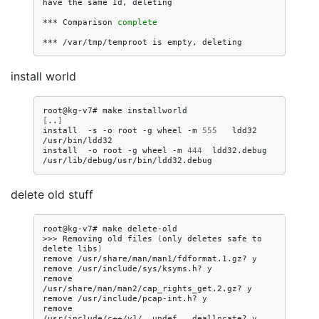
have
the
same
Id,
deleting

***
Comparison
complete
***
/var/tmp/temproot
is
empty,
install world
root@kg-v7#
make
[
..
]
install
-s
-o
root
-g
wheel
-m
555
ldd32
/usr/bin/ldd32

install
-o
root
-g
wheel
-m
444
ldd32.debug
delete old stuff
root@kg-v7#
make
delete-old

>>>
Removing
old
files
(
only
deletes
safe
to
delete
libs
)
remove
/usr/share/man/man1/fdformat.1.gz?
y

remove
/usr/include/sys/ksyms.h?
y

remove
/usr/share/man/man2/cap_rights_get.2.gz?
y

remove
/usr/include/pcap-int.h?
y

remove
/usr/include/c++/v1/__undef___deallocate?
y
