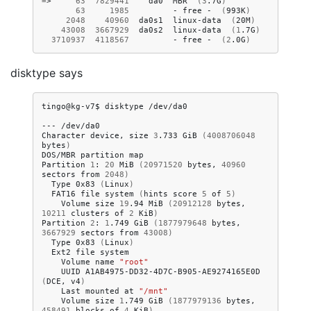
=
>
63
7829441
da0
MBR
(
3
.7G
)
63
1985
-
free
-
(
993K
)
2048
40960
da0s1
linux-data
(
20M
)
43008
3667929
da0s2
linux-data
(
1
.7G
)
3710937
4118567
-
free
-
(
2
.0G
)
disktype says
tingo@kg-v7$
disktype
/dev/da0

---
/dev/da0

Character
device,
size
3
.733
GiB
(
4008706048
bytes
)
DOS/MBR
partition
map

Partition
1
:
20
MiB
(
20971520
bytes,
40960
sectors
from
2048
)
Type
0x83
(
Linux
)
FAT16
file
system
(
hints
score
5
of
5
)
Volume
size
19
.94
MiB
(
20912128
bytes,
10211
clusters
of
2
KiB
)
Partition
2
:
1
.749
GiB
(
1877979648
bytes,
3667929
sectors
from
43008
)
Type
0x83
(
Linux
)
Ext2
file
Volume
name
"root"
UUID
A1AB4975-DD32-4D7C-B905-AE9274165E0D
(
DCE,
v4
)
Last
mounted
at
"/mnt"
Volume
size
1
.749
GiB
(
1877979136
bytes,
458491
blocks
of
4
KiB
)