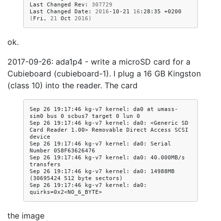
Last
Changed
Rev:
307729
Last
Changed
Date:
2016
-10-21
16
:28:35
+0200
(
Fri,
21
Oct
2016
)
ok.
2017-09-26: ada1p4 - write a microSD card for a
Cubieboard (cubieboard-1). I plug a 16 GB Kingston
(class 10) into the reader. The card
Sep 26 19:17:46 kg-v7 kernel: da0 at umass-
sim0 bus 0 scbus7 target 0 lun 0

Sep 26 19:17:46 kg-v7 kernel: da0: <Generic SD 
Card Reader 1.00> Removable Direct Access SCSI 
device

Sep 26 19:17:46 kg-v7 kernel: da0: Serial 
Number 058F63626476

Sep 26 19:17:46 kg-v7 kernel: da0: 40.000MB/s 
transfers

Sep 26 19:17:46 kg-v7 kernel: da0: 14988MB 
(30695424 512 byte sectors)

Sep 26 19:17:46 kg-v7 kernel: da0: 
the image