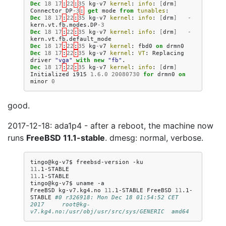
Dec
18
17
:
22
:
35
kg
-
v7
kernel
:
info
:
[
drm
]
Connector
DP
-
3
:
get
mode
from
tunables
:
Dec
18
17
:
22
:
35
kg
-
v7
kernel
:
info
:
[
drm
]
-
kern
.
vt
.
fb
.
modes
.
DP
-
3
Dec
18
17
:
22
:
35
kg
-
v7
kernel
:
info
:
[
drm
]
-
kern
.
vt
.
fb
.
default_mode
Dec
18
17
:
22
:
35
kg
-
v7
kernel
:
fbd0
on
drmn0
Dec
18
17
:
22
:
35
kg
-
v7
kernel
:
VT
:
Replacing
driver
"vga"
with
new
"fb"
.
Dec
18
17
:
22
:
35
kg
-
v7
kernel
:
info
:
[
drm
]
Initialized
i915
1.6.0
20080730
for
drmn0
on
minor
0
good.
2017-12-18: ada1p4 - after a reboot, the machine now
runs
FreeBSD 11.1-stable
. dmesg: normal, verbose.
tingo@kg-v7$
freebsd-version
11
11
.1-STABLE

tingo@kg-v7$
uname
-a

FreeBSD
kg-v7.kg4.no
11
.1-STABLE
FreeBSD
11
.1-
STABLE
#0 r326918: Mon Dec 18 01:54:52 CET 
2017     root@kg-
v7.kg4.no:/usr/obj/usr/src/sys/GENERIC  amd64