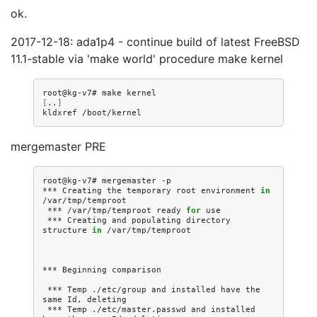
ok.
2017-12-18: ada1p4 - continue build of latest FreeBSD
11.1-stable via 'make world' procedure make kernel
root@kg-v7#
make
[
..
]
kldxref
mergemaster PRE
root@kg-v7#
mergemaster
-p

***
Creating
the
temporary
root
environment
in
***
/var/tmp/temproot
ready
for
***
Creating
and
populating
directory
structure
in
/var/tmp/temproot

***
Beginning
comparison

***
Temp
./etc/group
and
installed
have
the
same
Id,
***
Temp
./etc/master.passwd
and
installed