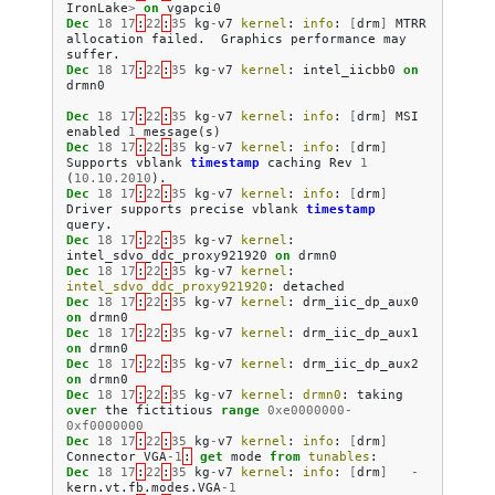
IronLake
>
on
vgapci0
Dec
18
17
:
22
:
35
kg
-
v7
kernel
:
info
:
[
drm
]
MTRR
allocation
failed
.
Graphics
performance
may
suffer
.
Dec
18
17
:
22
:
35
kg
-
v7
kernel
:
intel_iicbb0
on
drmn0
Dec
18
17
:
22
:
35
kg
-
v7
kernel
:
info
:
[
drm
]
MSI
enabled
1
message
(
s
)
Dec
18
17
:
22
:
35
kg
-
v7
kernel
:
info
:
[
drm
]
Supports
vblank
timestamp
caching
Rev
1
(
10.10.2010
).
Dec
18
17
:
22
:
35
kg
-
v7
kernel
:
info
:
[
drm
]
Driver
supports
precise
vblank
timestamp
query
.
Dec
18
17
:
22
:
35
kg
-
v7
kernel
:
intel_sdvo_ddc_proxy921920
on
drmn0
Dec
18
17
:
22
:
35
kg
-
v7
kernel
:
intel_sdvo_ddc_proxy921920
:
detached
Dec
18
17
:
22
:
35
kg
-
v7
kernel
:
drm_iic_dp_aux0
on
drmn0
Dec
18
17
:
22
:
35
kg
-
v7
kernel
:
drm_iic_dp_aux1
on
drmn0
Dec
18
17
:
22
:
35
kg
-
v7
kernel
:
drm_iic_dp_aux2
on
drmn0
Dec
18
17
:
22
:
35
kg
-
v7
kernel
:
drmn0
:
taking
over
the
fictitious
range
0xe0000000
-
0xf0000000
Dec
18
17
:
22
:
35
kg
-
v7
kernel
:
info
:
[
drm
]
Connector
VGA
-
1
:
get
mode
from
tunables
:
Dec
18
17
:
22
:
35
kg
-
v7
kernel
:
info
:
[
drm
]
-
kern
.
vt
.
fb
.
modes
.
VGA
-
1