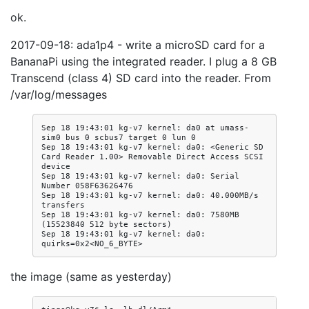
ok.
2017-09-18: ada1p4 - write a microSD card for a
BananaPi using the integrated reader. I plug a 8 GB
Transcend (class 4) SD card into the reader. From
/var/log/messages
Sep 18 19:43:01 kg-v7 kernel: da0 at umass-
sim0 bus 0 scbus7 target 0 lun 0

Sep 18 19:43:01 kg-v7 kernel: da0: <Generic SD 
Card Reader 1.00> Removable Direct Access SCSI 
device

Sep 18 19:43:01 kg-v7 kernel: da0: Serial 
Number 058F63626476

Sep 18 19:43:01 kg-v7 kernel: da0: 40.000MB/s 
transfers

Sep 18 19:43:01 kg-v7 kernel: da0: 7580MB 
(15523840 512 byte sectors)

Sep 18 19:43:01 kg-v7 kernel: da0: 
the image (same as yesterday)