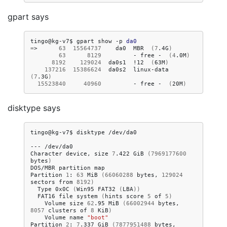
gpart says
tingo@kg-v7$
gpart
show
-p
da0
=
>
63
15564737
da0
MBR
(
7
.4G
)
63
8129
-
free
-
(
4
.0M
)
8192
129024
da0s1
!12
(
63M
)
137216
15386624
da0s2
linux-data
(
7
.3G
)
15523840
40960
-
free
-
(
20M
)
disktype says
tingo@kg-v7$
disktype
/dev/da0

---
/dev/da0

Character
device,
size
7
.422
GiB
(
7969177600
bytes
)
DOS/MBR
partition
map

Partition
1
:
63
MiB
(
66060288
bytes,
129024
sectors
from
8192
)
Type
0x0C
(
Win95
FAT32
(
LBA
))
FAT16
file
system
(
hints
score
5
of
5
)
Volume
size
62
.95
MiB
(
66002944
bytes,
8057
clusters
of
8
KiB
)
Volume
name
"boot"
Partition
2
:
7
.337
GiB
(
7877951488
bytes,